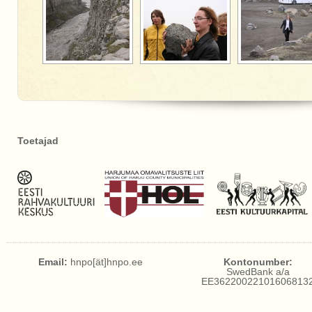
Toetajad
Email:
hnpo[ät]hnpo.ee
Kontonumber:
SwedBank a/a
EE36220022101606813