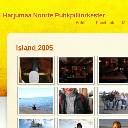
Harjumaa Noorte Puhkpilliorkester
Esileht
Facebook
Me
Island 2005