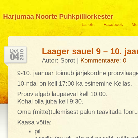
Harjumaa Noorte Puhkpilliorkester
Esileht
Facebook
Me
Laager sauel 9 – 10. ja
Autor: Sprot |
Kommentaare: 0
9-10. jaanuar toimub järjekordne proovilaag
10-ndal on kell 17:00 ka esinemine Keilas.
Proov algab laupäeval kell 10:00.
Kohal olla juba kell 9:30.
Oma (mitte)tulemisest palun teavitada foor
Kaasa võtta:
pill