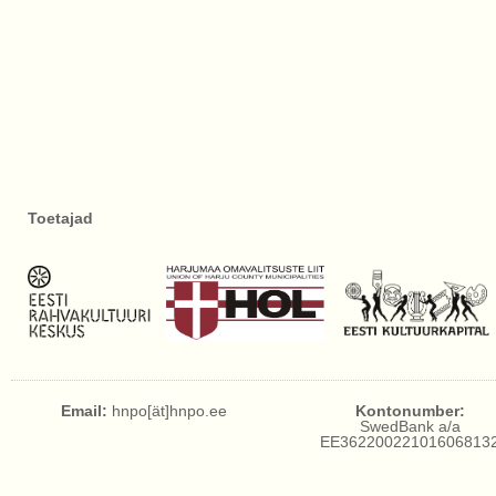
Toetajad
Email:
hnpo[ät]hnpo.ee
Kontonumber:
SwedBank a/a
EE36220022101606813