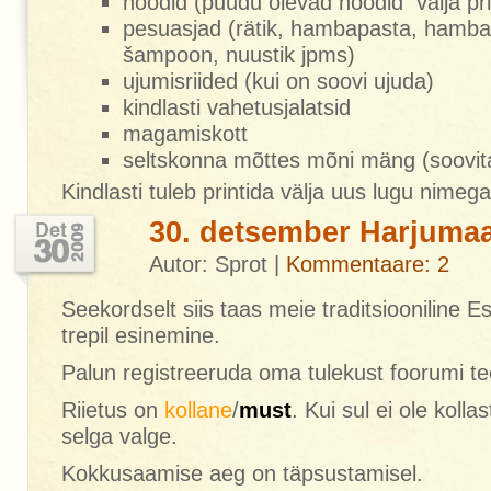
noodid (puudu olevad noodid välja pri
pesuasjad (rätik, hambapasta, hambah
šampoon, nuustik jpms)
ujumisriided (kui on soovi ujuda)
kindlasti vahetusjalatsid
magamiskott
seltskonna mõttes mõni mäng (soovit
Kindlasti tuleb printida välja uus lugu nimeg
30. detsember Harjumaa
Autor: Sprot |
Kommentaare: 2
Seekordselt siis taas meie traditsiooniline Es
trepil esinemine.
Palun registreeruda oma tulekust foorumi 
Riietus on
kollane
/
must
. Kui sul ei ole kollas
selga valge.
Kokkusaamise aeg on täpsustamisel.