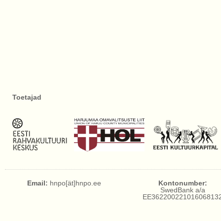
Toetajad
Email:
hnpo[ät]hnpo.ee
Kontonumber:
SwedBank a/a
EE36220022101606813