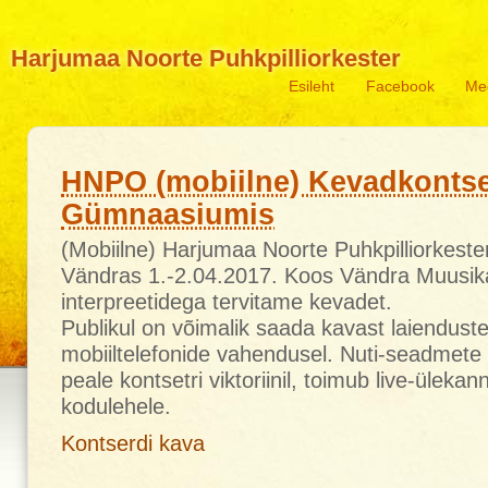
Harjumaa Noorte Puhkpilliorkester
Esileht
Facebook
Me
HNPO (mobiilne) Kevadkontse
Gümnaasiumis
(Mobiilne) Harjumaa Noorte Puhkpilliorkeste
Vändras 1.-2.04.2017. Koos Vändra Muusika
interpreetidega tervitame kevadet.
Publikul on võimalik saada kavast laiendust
mobiiltelefonide vahendusel. Nuti-seadmete 
peale kontsetri viktoriinil, toimub live-üle
kodulehele.
Kontserdi kava