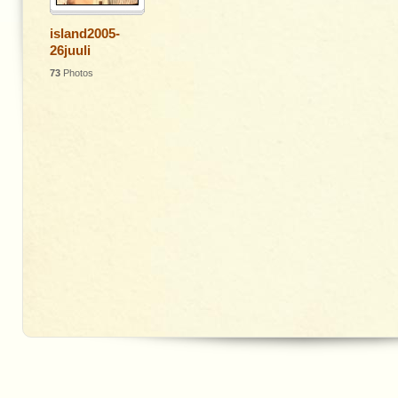
island2005-
26juuli
73
Photos