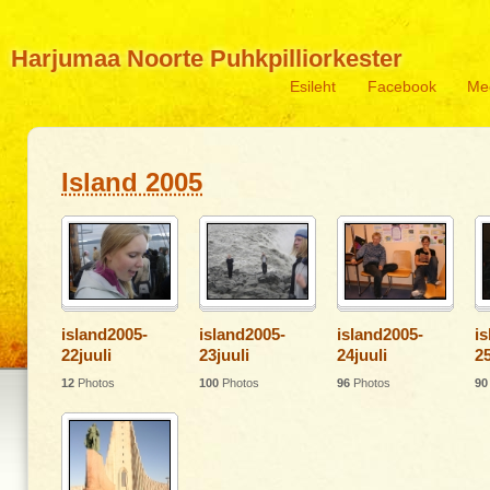
Harjumaa Noorte Puhkpilliorkester
Esileht
Facebook
Me
Island 2005
island2005-
island2005-
island2005-
i
22juuli
23juuli
24juuli
25
12
Photos
100
Photos
96
Photos
90