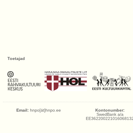
Toetajad
Email:
hnpo[ät]hnpo.ee
Kontonumber:
SwedBank a/a
EE36220022101606813