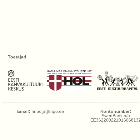
Toetajad
Email:
hnpo[ät]hnpo.ee
Kontonumber:
SwedBank a/a
EE36220022101606813