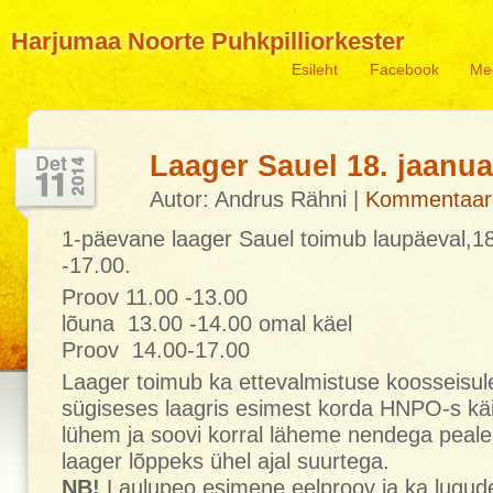
Harjumaa Noorte Puhkpilliorkester
Esileht
Facebook
Me
Laager Sauel 18. jaanua
Autor: Andrus Rähni |
Kommentaar
1-päevane laager Sauel toimub laupäeval,18. 
-17.00.
Proov 11.00 -13.00
lõuna 13.00 -14.00 omal käel
Proov 14.00-17.00
Laager toimub ka ettevalmistuse koosseisule
sügiseses laagris esimest korda HNPO-s kä
lühem ja soovi korral läheme nendega peale
laager lõppeks ühel ajal suurtega.
NB!
Laulupeo esimene eelproov ja ka lu