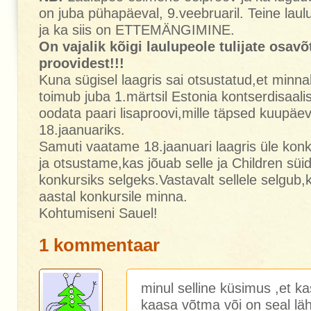
on juba pühapäeval, 9.veebruaril. Teine laulu
ja ka siis on ETTEMÄNGIMINE.
On vajalik kõigi laulupeole tulijate osavõ
proovidest!!!
Kuna sügisel laagris sai otsustatud,et minn
toimub juba 1.märtsil Estonia kontserdisaali
oodata paari lisaproovi,mille täpsed kuupäe
18.jaanuariks.
Samuti vaatame 18.jaanuari laagris üle konk
ja otsustame,kas jõuab selle ja Children süid
konkursiks selgeks.Vastavalt sellele selgub,
aastal konkursile minna.
Kohtumiseni Sauel!
1 kommentaar
minul selline küsimus ,et k
kaasa võtma või on seal läh