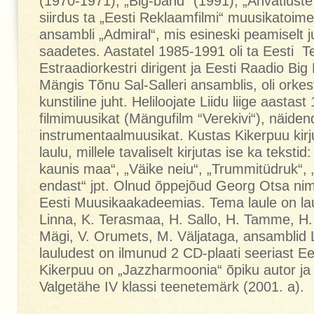
(1970-1971), „Big-bänd“ (1991), „Ahvatluste 
siirdus ta „Eesti Reklaamfilmi“ muusikatoimet
ansambli „Admiral“, mis esineski peamiselt j
saadetes. Aastatel 1985-1991 oli ta Eesti Te
Estraadiorkestri dirigent ja Eesti Raadio Big 
Mängis Tõnu Sal-Salleri ansamblis, oli orkest
kunstiline juht. Heliloojate Liidu liige aastas
filmimuusikat (Mängufilm “Verekivi“), näidend
instrumentaalmuusikat. Kustas Kikerpuu kirj
laulu, millele tavaliselt kirjutas ise ka teksti
kaunis maa“, „Väike neiu“, „Trummitüdruk“,
endast“ jpt. Olnud õppejõud Georg Otsa nim
Eesti Muusikaakadeemias. Tema laule on laul
Linna, K. Terasmaa, H. Sallo, H. Tamme, H. L
Mägi, V. Orumets, M. Väljataga, ansamblid 
lauludest on ilmunud 2 CD-plaati seeriast Ee
Kikerpuu on „Jazzharmoonia“ õpiku autor ja
Valgetähe IV klassi teenetemärk (2001. a).