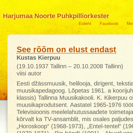
Harjumaa Noorte Puhkpilliorkester
Esileht
Facebook
Me
See rõõm on elust endast
Kustas Kierpuu
(19.10.1937 Tallinn – 20.10.2008 Tallinn)
viisi autor
Eesti džässmuusik, helilooja, dirigent, tekstia
muusikapedagoog. Lõpetas 1961. a koorijuhtim
klassis) Tallinna Muusikakooli. K. Kikerpuu o
muusikaprodutsent. Aastatel 1965-1976 tööt
Televisioonis meelelahutussaadete toimetaja
kõrvalt ka TV-ansamblit, mis osales paljude
„Horoskoop“ (1968-1973), „Entel-tentel“ (196