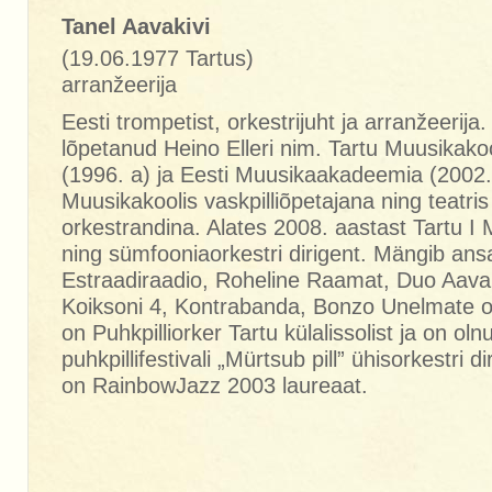
Tanel Aavakivi
(19.06.1977 Tartus)
arranžeerija
Eesti trompetist, orkestrijuht ja arranžeerija.
lõpetanud Heino Elleri nim. Tartu Muusikakool
(1996. a) ja Eesti Muusikaakadeemia (2002.
Muusikakoolis vaskpilliõpetajana ning teatri
orkestrandina. Alates 2008. aastast Tartu I 
ning sümfooniaorkestri dirigent. Mängib an
Estraadiraadio, Roheline Raamat, Duo Aavak
Koiksoni 4, Kontrabanda, Bonzo Unelmate or
on Puhkpilliorker Tartu külalissolist ja on o
puhkpillifestivali „Mürtsub pill” ühisorkestri d
on RainbowJazz 2003 laureaat.