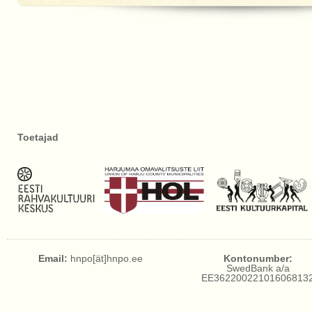
Toetajad
Email:
hnpo[ät]hnpo.ee
Kontonumber:
SwedBank a/a
EE36220022101606813